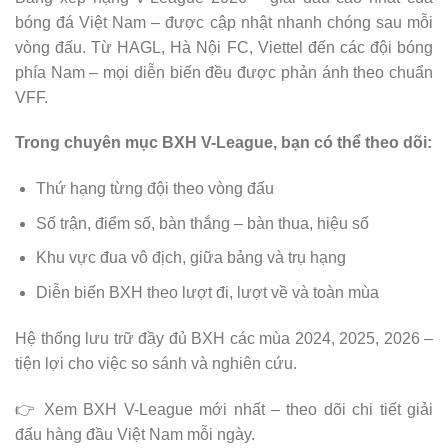
bóng đá Việt Nam – được cập nhật nhanh chóng sau mỗi
vòng đấu. Từ HAGL, Hà Nội FC, Viettel đến các đội bóng
phía Nam – mọi diễn biến đều được phản ánh theo chuẩn
VFF.
Trong chuyên mục BXH V-League, bạn có thể theo dõi:
Thứ hạng từng đội theo vòng đấu
Số trận, điểm số, bàn thắng – bàn thua, hiệu số
Khu vực đua vô địch, giữa bảng và trụ hạng
Diễn biến BXH theo lượt đi, lượt về và toàn mùa
Hệ thống lưu trữ đầy đủ BXH các mùa 2024, 2025, 2026 –
tiện lợi cho việc so sánh và nghiên cứu.
👉 Xem BXH V-League mới nhất – theo dõi chi tiết giải
đấu hàng đầu Việt Nam mỗi ngày.