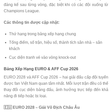
đáng kể sau từng vòng, đặc biệt khi có các đội xuống từ
Champions League.
Các thông tin được cập nhật:
Thứ hạng trong bảng xếp hạng chung
Tổng điểm, số trận, hiệu số, thành tích sân nhà – sân
khách
Cục diện tranh vé vào vòng knock-out
Bảng Xếp Hạng EURO & AFF Cup 2026
EURO 2028 và AFF Cup 2026 – hai giải đấu cấp đội tuyển
được fan Việt Nam quan tâm nhất. Mỗi lượt trận đều có thể
thay đổi cục diện bảng đấu, ảnh hưởng trực tiếp đến khả
năng đi tiếp hoặc bị loại.
🇪🇺 EURO 2028 – Giải Vô Địch Châu Âu