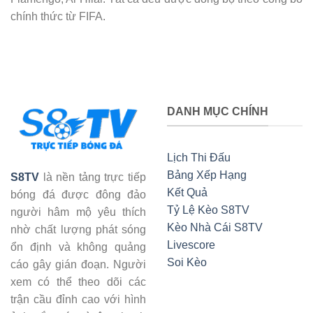
chính thức từ FIFA.
DANH MỤC CHÍNH
Lịch Thi Đấu
Bảng Xếp Hạng
S8TV
là nền tảng trực tiếp
Kết Quả
bóng đá được đông đảo
Tỷ Lệ Kèo S8TV
người hâm mộ yêu thích
Kèo Nhà Cái S8TV
nhờ chất lượng phát sóng
Livescore
ổn định và không quảng
Soi Kèo
cáo gây gián đoạn. Người
xem có thể theo dõi các
trận cầu đỉnh cao với hình