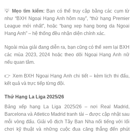
💡
Mẹo tìm kiếm:
Bạn có thể truy cập bằng các cụm từ
như “BXH Ngoại Hạng Anh hôm nay”, “thứ hạng Premier
League mới nhất”, hoặc “bang xep hang bong da Ngoai
Hang Anh” – hệ thống đều nhận diện chính xác.
Ngoài mùa giải đang diễn ra, bạn cũng có thể xem lại BXH
các mùa 2023, 2024 hoặc theo dõi Ngoại Hạng Anh nữ
nếu quan tâm.
👉 Xem BXH Ngoại Hạng Anh chi tiết – kèm lịch thi đấu,
kết quả và trực tiếp từng đội.
Thứ Hạng La Liga 2025/26
Bảng xếp hạng La Liga 2025/26 – nơi Real Madrid,
Barcelona và Atletico Madrid tranh tài – được cập nhật sau
mỗi vòng đấu. Giải vô địch Tây Ban Nha nổi tiếng với lối
chơi kỹ thuật và những cuộc đua căng thẳng đến phút