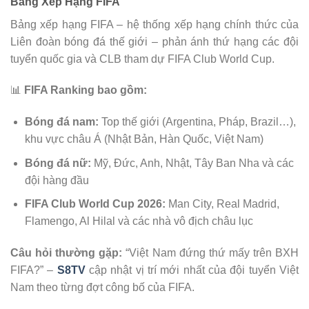
Bảng Xếp Hạng FIFA
Bảng xếp hạng FIFA – hệ thống xếp hạng chính thức của
Liên đoàn bóng đá thế giới – phản ánh thứ hạng các đội
tuyển quốc gia và CLB tham dự FIFA Club World Cup.
📊
FIFA Ranking bao gồm:
Bóng đá nam:
Top thế giới (Argentina, Pháp, Brazil…),
khu vực châu Á (Nhật Bản, Hàn Quốc, Việt Nam)
Bóng đá nữ:
Mỹ, Đức, Anh, Nhật, Tây Ban Nha và các
đội hàng đầu
FIFA Club World Cup 2026:
Man City, Real Madrid,
Flamengo, Al Hilal và các nhà vô địch châu lục
Câu hỏi thường gặp:
“Việt Nam đứng thứ mấy trên BXH
FIFA?” –
S8TV
cập nhật vị trí mới nhất của đội tuyển Việt
Nam theo từng đợt công bố của FIFA.