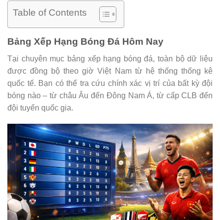
Table of Contents
Bảng Xếp Hạng Bóng Đá Hôm Nay
Tại chuyên mục bảng xếp hạng bóng đá, toàn bộ dữ liệu
được đồng bộ theo giờ Việt Nam từ hệ thống thống kê
quốc tế. Bạn có thể tra cứu chính xác vị trí của bất kỳ đội
bóng nào – từ châu Âu đến Đông Nam Á, từ cấp CLB đến
đội tuyển quốc gia.