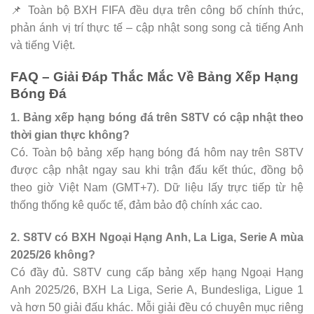
📌 Toàn bộ BXH FIFA đều dựa trên công bố chính thức,
phản ánh vị trí thực tế – cập nhật song song cả tiếng Anh
và tiếng Việt.
FAQ – Giải Đáp Thắc Mắc Về Bảng Xếp Hạng
Bóng Đá
1. Bảng xếp hạng bóng đá trên S8TV có cập nhật theo
thời gian thực không?
Có. Toàn bộ bảng xếp hạng bóng đá hôm nay trên S8TV
được cập nhật ngay sau khi trận đấu kết thúc, đồng bộ
theo giờ Việt Nam (GMT+7). Dữ liệu lấy trực tiếp từ hệ
thống thống kê quốc tế, đảm bảo độ chính xác cao.
2. S8TV có BXH Ngoại Hạng Anh, La Liga, Serie A mùa
2025/26 không?
Có đầy đủ. S8TV cung cấp bảng xếp hạng Ngoại Hạng
Anh 2025/26, BXH La Liga, Serie A, Bundesliga, Ligue 1
và hơn 50 giải đấu khác. Mỗi giải đều có chuyên mục riêng