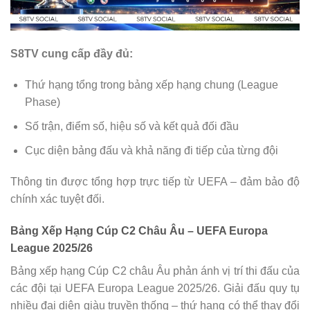
S8TV cung cấp đầy đủ:
Thứ hạng tổng trong bảng xếp hạng chung (League
Phase)
Số trận, điểm số, hiệu số và kết quả đối đầu
Cục diện bảng đấu và khả năng đi tiếp của từng đội
Thông tin được tổng hợp trực tiếp từ UEFA – đảm bảo độ
chính xác tuyệt đối.
Bảng Xếp Hạng Cúp C2 Châu Âu – UEFA Europa
League 2025/26
Bảng xếp hạng Cúp C2 châu Âu phản ánh vị trí thi đấu của
các đội tại UEFA Europa League 2025/26. Giải đấu quy tụ
nhiều đại diện giàu truyền thống – thứ hạng có thể thay đổi