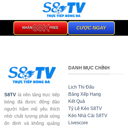
Bỏ
qua
nội
dung
88K
CƯỢC NGAY
NHẬN
FREE
DANH MỤC CHÍNH
Lịch Thi Đấu
Bảng Xếp Hạng
S8TV
là nền tảng trực tiếp
Kết Quả
bóng đá được đông đảo
Tỷ Lệ Kèo S8TV
người hâm mộ yêu thích
Kèo Nhà Cái S8TV
nhờ chất lượng phát sóng
Livescore
ổn định và không quảng