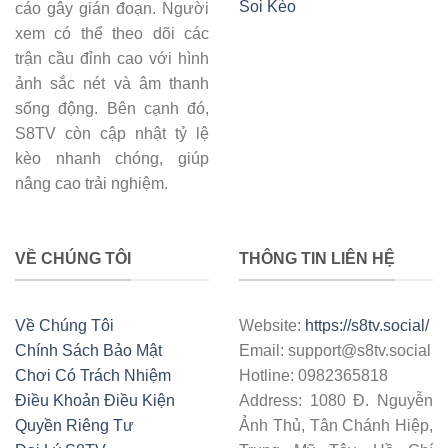
Soi Kèo
cáo gây gián đoạn. Người
xem có thể theo dõi các
trận cầu đỉnh cao với hình
ảnh sắc nét và âm thanh
sống động. Bên cạnh đó,
S8TV còn cập nhật tỷ lệ
kèo nhanh chóng, giúp
nâng cao trải nghiệm.
VỀ CHÚNG TÔI
THÔNG TIN LIÊN HỆ
Về Chúng Tôi
Website:
https://s8tv.social/
Chính Sách Bảo Mật
Email:
support@s8tv.social
Chơi Có Trách Nhiệm
Hotline: 0982365818
Điều Khoản Điều Kiện
Address: 1080 Đ. Nguyễn
Quyền Riêng Tư
Ảnh Thủ, Tân Chánh Hiệp,