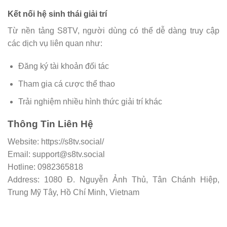
Kết nối hệ sinh thái giải trí
Từ nền tảng S8TV, người dùng có thể dễ dàng truy cập
các dịch vụ liên quan như:
Đăng ký tài khoản đối tác
Tham gia cá cược thể thao
Trải nghiệm nhiều hình thức giải trí khác
Thông Tin Liên Hệ
Website: https://s8tv.social/
Email:
support@s8tv.social
Hotline: 0982365818
Address: 1080 Đ. Nguyễn Ảnh Thủ, Tân Chánh Hiệp,
Trung Mỹ Tây, Hồ Chí Minh, Vietnam