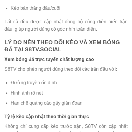
Kèo bàn thắng đầu/cuối
Tất cả đều được cập nhật đồng bộ cùng diễn biến trận
đấu, giúp người dùng có góc nhìn toàn diện.
LÝ DO NÊN THEO DÕI KÈO VÀ XEM BÓNG
ĐÁ TẠI S8TV.SOCIAL
Xem bóng đá trực tuyến chất lượng cao
S8TV cho phép người dùng theo dõi các trận đấu với:
Đường truyền ổn định
Hình ảnh rõ nét
Hạn chế quảng cáo gây gián đoạn
Tỷ lệ kèo cập nhật theo thời gian thực
Không chỉ cung cấp kèo trước trận, S8TV còn cập nhật