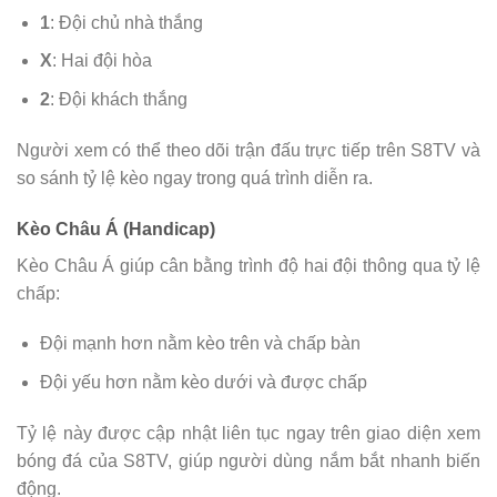
1
: Đội chủ nhà thắng
X
: Hai đội hòa
2
: Đội khách thắng
Người xem có thể theo dõi trận đấu trực tiếp trên S8TV và
so sánh tỷ lệ kèo ngay trong quá trình diễn ra.
Kèo Châu Á (Handicap)
Kèo Châu Á giúp cân bằng trình độ hai đội thông qua tỷ lệ
chấp:
Đội mạnh hơn nằm kèo trên và chấp bàn
Đội yếu hơn nằm kèo dưới và được chấp
Tỷ lệ này được cập nhật liên tục ngay trên giao diện xem
bóng đá của S8TV, giúp người dùng nắm bắt nhanh biến
động.