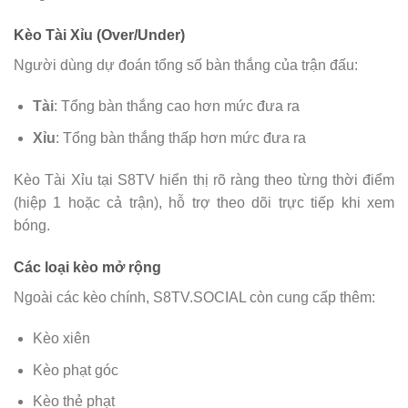
Kèo Tài Xỉu (Over/Under)
Người dùng dự đoán tổng số bàn thắng của trận đấu:
Tài
: Tổng bàn thắng cao hơn mức đưa ra
Xỉu
: Tổng bàn thắng thấp hơn mức đưa ra
Kèo Tài Xỉu tại S8TV hiển thị rõ ràng theo từng thời điểm
(hiệp 1 hoặc cả trận), hỗ trợ theo dõi trực tiếp khi xem
bóng.
Các loại kèo mở rộng
Ngoài các kèo chính, S8TV.SOCIAL còn cung cấp thêm:
Kèo xiên
Kèo phạt góc
Kèo thẻ phạt