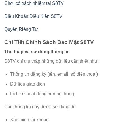
Chơi có trách nhiệm tại S8TV
Điều Khoản Điều Kiện S8TV
Quyền Riêng Tư
Chi Tiết Chính Sách Bảo Mật S8TV
Thu thập và sử dụng thông tin
S8TV chỉ thu thập những dữ liệu cần thiết như:
Thông tin đăng ký (tên, email, số điện thoại)
Dữ liệu giao dịch
Lịch sử hoạt động trên hệ thống
Các thông tin này được sử dụng để:
Xác minh tài khoản