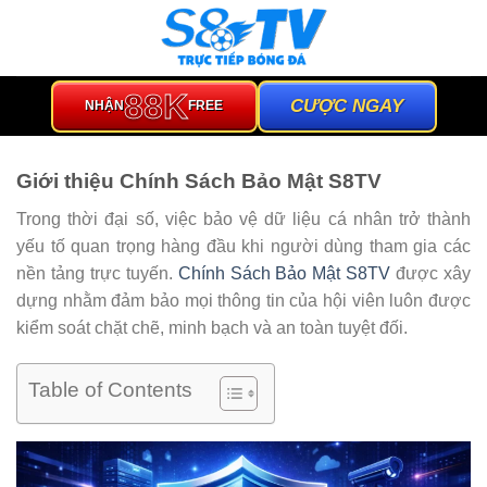
Bỏ
qua
nội
dung
88K
CƯỢC NGAY
NHẬN
FREE
Giới thiệu Chính Sách Bảo Mật S8TV
Trong thời đại số, việc bảo vệ dữ liệu cá nhân trở thành
yếu tố quan trọng hàng đầu khi người dùng tham gia các
nền tảng trực tuyến.
Chính Sách Bảo Mật S8TV
được xây
dựng nhằm đảm bảo mọi thông tin của hội viên luôn được
kiểm soát chặt chẽ, minh bạch và an toàn tuyệt đối.
Table of Contents