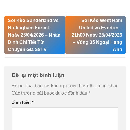
Soi Kèo Sunderland vs
Soi Kèo West Ham
Nottingham Forest
United vs Everton –
Ngày 25/04/2026 – Nhận
21h00 Ngày 25/04/2026
Định Chi Tiết Từ
– Vòng 35 Ngoại Hạng
Chuyên Gia S8TV
Anh
Để lại một bình luận
Email của bạn sẽ không được hiển thị công khai.
Các trường bắt buộc được đánh dấu
*
Bình luận
*