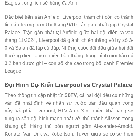
Eagles trong lịch sử bóng đá Anh.
Đặc biệt trên sân Anfield, Liverpool thậm chí còn có thành
tích ấn tượng hơn khi thắng 9/10 trận gần nhất gặp Crystal
Palace. Trận gần nhất tại Anfield giữa hai đội diễn ra vào
tháng 11/2024, Liverpool đã giành chiến thắng với tỷ số 3-
0 và Salah đã lập cú đúp. Những cuộc đối đầu giữa hai đội
thường diễn ra với nhiều bàn thắng, trung bình mỗi trận có
3,2 bàn được ghi – con số khá cao trong bối cảnh Premier
League.
Đội Hình Dự Kiến Liverpool vs Crystal Palace
Theo thông tin cập nhật từ
S8TV
, cả hai đội đều có những
vấn đề nhất định về nhân sự trước trận đấu quan trọng
này. Về phía Liverpool, HLV Arne Slot nhiều khả năng sẽ
tung ra sân đội hình mạnh nhất với thủ thành Alisson trong
khung gỗ. Hàng thủ bốn người gồm Alexander-Arnold,
Konate, Van Dijk và Robertson. Tuyến giữa sẽ có sự hiện