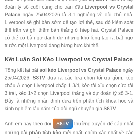
đoán tỷ số cuối cùng cho trận đấu
Liverpool vs Crystal
Palace
ngày 25/04/2026 là 3-1 nghiêng về đội chủ nhà.
Liverpool sẽ ghi bàn sớm để tạo lợi thế, sau đó kiểm soát
thế trận và ghi thêm bàn thắng ở hiệp hai. Crystal Palace
có thể có bàn gỡ danh dự nhưng khó lòng tạo ra bất ngờ
trước một Liverpool đang hừng hực khí thế.
Kết Luận Soi Kèo Liverpool vs Crystal Palace
Tổng kết lại bài
soi kèo Liverpool vs Crystal Palace
ngày
25/04/2026,
S8TV
đưa ra các lựa chọn tối ưu gồm: kèo
châu Á chọn Liverpool chấp 1 3/4, kèo tài xỉu chọn cửa tài
3 trái, kèo 1×2 chọn Liverpool thắng và dự đoán tỷ số 3-1.
Đây là những nhận định dựa trên phân tích khoa học và
kinh nghiệm lâu năm của đội ngũ chuyên gia
S8TV
.
Anh em hãy theo dõi
S8TV
thường xuyên để cập nhật
những bài
phân tích kèo
mới nhất, chính xác nhất về các