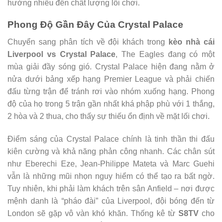
hưởng nhiều đến chất lượng lối chơi.
Phong Độ Gần Đây Của Crystal Palace
Chuyển sang phân tích về đội khách trong
kèo nhà cái
Liverpool vs Crystal Palace
, The Eagles đang có một
mùa giải đầy sóng gió. Crystal Palace hiện đang nằm ở
nửa dưới bảng xếp hạng Premier League và phải chiến
đấu từng trận để tránh rơi vào nhóm xuống hạng. Phong
độ của họ trong 5 trận gần nhất khá phập phù với 1 thắng,
2 hòa và 2 thua, cho thấy sự thiếu ổn định về mặt lối chơi.
Điểm sáng của Crystal Palace chính là tinh thần thi đấu
kiên cường và khả năng phản công nhanh. Các chân sút
như Eberechi Eze, Jean-Philippe Mateta và Marc Guehi
vẫn là những mũi nhọn nguy hiểm có thể tạo ra bất ngờ.
Tuy nhiên, khi phải làm khách trên sân Anfield – nơi được
mệnh danh là “pháo đài” của Liverpool, đội bóng đến từ
London sẽ gặp vô vàn khó khăn. Thống kê từ
S8TV
cho