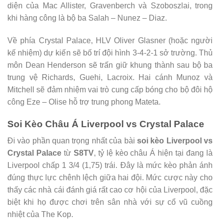
diện của Mac Allister, Gravenberch và Szoboszlai, trong
khi hàng công là bộ ba Salah – Nunez – Diaz.
Về phía Crystal Palace, HLV Oliver Glasner (hoặc người
kế nhiệm) dự kiến sẽ bố trí đội hình 3-4-2-1 sở trường. Thủ
môn Dean Henderson sẽ trấn giữ khung thành sau bộ ba
trung vệ Richards, Guehi, Lacroix. Hai cánh Munoz và
Mitchell sẽ đảm nhiệm vai trò cung cấp bóng cho bộ đôi hộ
công Eze – Olise hỗ trợ trung phong Mateta.
Soi Kèo Châu Á Liverpool vs Crystal Palace
Đi vào phần quan trọng nhất của bài
soi kèo Liverpool vs
Crystal Palace
từ
S8TV
, tỷ lệ kèo châu Á hiện tại đang là
Liverpool chấp 1 3/4 (1,75) trái. Đây là mức kèo phản ánh
đúng thực lực chênh lệch giữa hai đội. Mức cược này cho
thấy các nhà cái đánh giá rất cao cơ hội của Liverpool, đặc
biệt khi họ được chơi trên sân nhà với sự cổ vũ cuồng
nhiệt của The Kop.