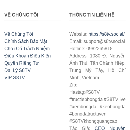
VỀ CHÚNG TÔI
THÔNG TIN LIÊN HỆ
Về Chúng Tôi
Website:
https://s8tv.social/
Chính Sách Bảo Mật
Email:
support@s8tv.social
Chơi Có Trách Nhiệm
Hotline: 0982365818
Điều Khoản Điều Kiện
Address: 1080 Đ. Nguyễn
Quyền Riêng Tư
Ảnh Thủ, Tân Chánh Hiệp,
Đại Lý S8TV
Trung Mỹ Tây, Hồ Chí
VIP S8TV
Minh, Vietnam
Zip:
Hastag:#S8TV
#tructiepbongda #S8TVlive
#xembongda #keobongda
#bongdatructuyen
#S8TVkhongquangcao
Tác Giả:
CEO Nguyễn