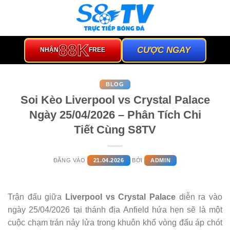
Bỏ
qua
nội
dung
88K
CƯỢC NGAY
NHẬN
FREE
BLOG
Soi Kèo Liverpool vs Crystal Palace
Ngày 25/04/2026 – Phân Tích Chi
Tiết Cùng S8TV
ĐĂNG VÀO
21.04.2026
BỞI
ADMIN
Trận đấu giữa
Liverpool vs Crystal Palace
diễn ra vào
ngày 25/04/2026 tại thánh địa Anfield hứa hẹn sẽ là một
cuộc chạm trán nảy lửa trong khuôn khổ vòng đấu áp chót