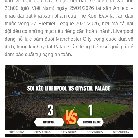
bản về trận đấu này. Cuộc đối đầu sẽ diễn ra vào lúc
21h00 (giờ Việt Nam) ngày 25/04/2026 tại sân Anfield –
pháo đài bất khả xâm phạm của The Kop. Đây là trận đấu
thuộc vòng 37 Premier League 2025/2026, nơi mà cả hai
đội đều có những mục tiêu riêng cần hoàn thành. Liverpool
đang nỗ lực bám đuổi Manchester City trong cuộc đua vô
địch, trong khi Crystal Palace cần từng điểm số quý giá để
đảm bảo suất trụ hạng an toàn.