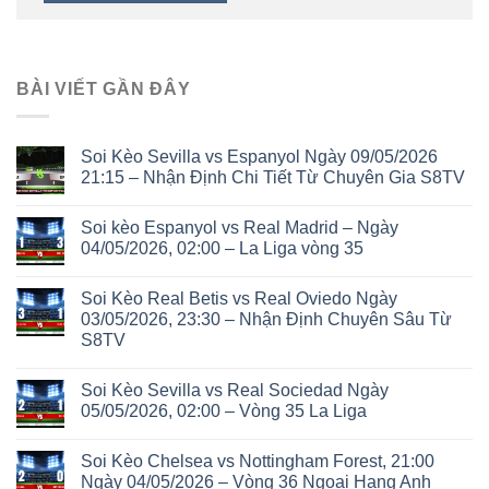
BÀI VIẾT GẦN ĐÂY
Soi Kèo Sevilla vs Espanyol Ngày 09/05/2026
21:15 – Nhận Định Chi Tiết Từ Chuyên Gia S8TV
Soi kèo Espanyol vs Real Madrid – Ngày
04/05/2026, 02:00 – La Liga vòng 35
Soi Kèo Real Betis vs Real Oviedo Ngày
03/05/2026, 23:30 – Nhận Định Chuyên Sâu Từ
S8TV
Soi Kèo Sevilla vs Real Sociedad Ngày
05/05/2026, 02:00 – Vòng 35 La Liga
Soi Kèo Chelsea vs Nottingham Forest, 21:00
Ngày 04/05/2026 – Vòng 36 Ngoại Hạng Anh